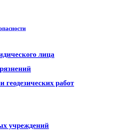
опасности
идического лица
грязнений
и геодезических работ
ых учреждений