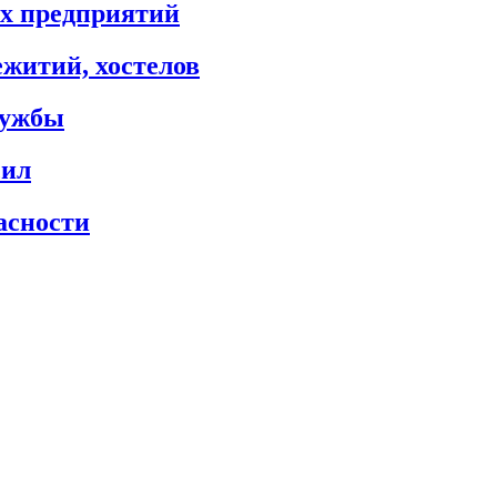
х предприятий
житий, хостелов
лужбы
сил
асности