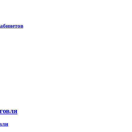
абинетов
говля
вли